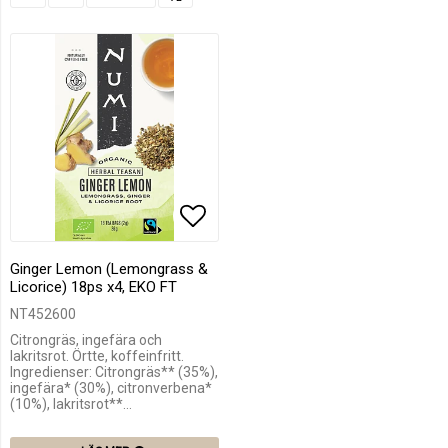
Lägg till i favoritlistan
Ginger Lemon (Lemongrass &
Licorice) 18ps x4, EKO FT
NT452600
Citrongräs, ingefära och
lakritsrot. Örtte, koffeinfritt.
Ingredienser: Citrongräs** (35%),
ingefära* (30%), citronverbena*
(10%), lakritsrot**…