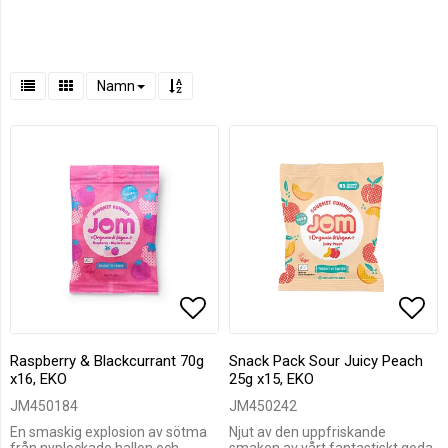
Namn
Lägg till i favoritlistan
Lägg
Raspberry & Blackcurrant 70g
Snack Pack Sour Juicy Peach
x16, EKO
25g x15, EKO
JM450184
JM450242
En smaskig explosion av sötma
Njut av den uppfriskande