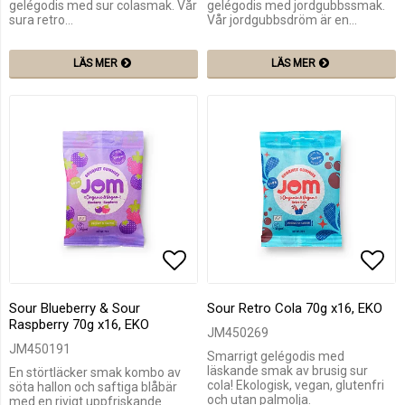
gelégodis med sur colasmak. Vår
gelégodis med jordgubbssmak.
sura retro…
Vår jordgubbsdröm är en…
LÄS MER
LÄS MER
Lägg till i favoritlistan
Lägg
Sour Blueberry & Sour
Sour Retro Cola 70g x16, EKO
Raspberry 70g x16, EKO
JM450269
JM450191
Smarrigt gelégodis med
läskande smak av brusig sur
En störtläcker smak kombo av
cola! Ekologisk, vegan, glutenfri
söta hallon och saftiga blåbär
och utan palmolja.
med en rivigt uppfriskande