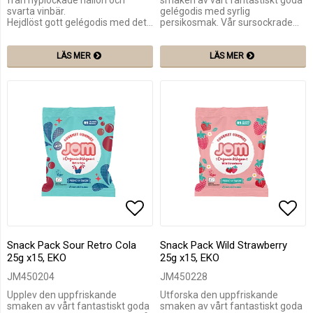
från nyplockade hallon och
smaken av vårt fantastiskt goda
svarta vinbär.
gelégodis med syrlig
Hejdlöst gott gelégodis med det…
persikosmak. Vår sursockrade…
LÄS MER
LÄS MER
Lägg till i favoritlistan
Lägg
Snack Pack Sour Retro Cola
Snack Pack Wild Strawberry
25g x15, EKO
25g x15, EKO
JM450204
JM450228
Upplev den uppfriskande
Utforska den uppfriskande
smaken av vårt fantastiskt goda
smaken av vårt fantastiskt goda