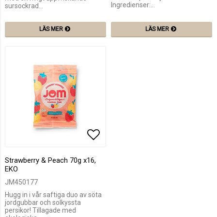
Ingredienser:…
sursockrad…
LÄS MER
LÄS MER
Lägg till i favoritlistan
Strawberry & Peach 70g x16,
EKO
JM450177
Hugg in i vår saftiga duo av söta
jordgubbar och solkyssta
persikor! Tillagade med